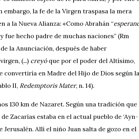
Sin embargo, la fe de la Virgen traspasa la mera
gen a la Nueva Alianza: «Como Abrahán “
esperan
y fue hecho padre de muchas naciones” (Rm
te de la Anunciación, después de haber
rgen, (...)
creyó
que por el poder del Altísimo,
se convertiría en Madre del Hijo de Dios según l
blo II,
Redemptoris Mater
, n. 14).
os 130 km de Nazaret. Según una tradición que
a de Zaca­rías estaba en el actual pueblo de ‘Ayn-
 Jerusalén. Allí el niño Juan salta de gozo en el