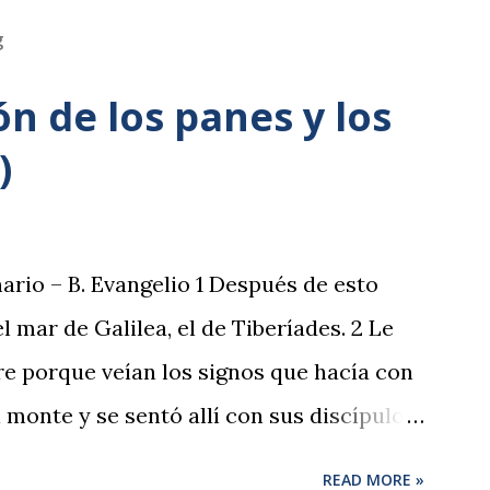
g
ón de los panes y los
)
ario – B. Evangelio 1 Después de esto
el mar de Galilea, el de Tiberíades. 2 Le
 porque veían los signos que hacía con
 monte y se sentó allí con sus discípulos.
a fiesta de los judíos. 5 Jesús, al levantar
READ MORE »