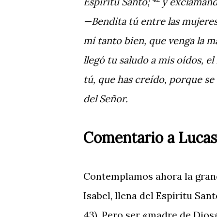
Espíritu Santo;
y exclamando
—Bendita tú entre las mujeres 
mí tanto bien, que venga la m
llegó tu saludo a mis oídos, e
tú, que has creído, porque se
del Señor.
Comentario a Lucas
Contemplamos ahora la grand
Isabel, llena del Espíritu Sa
43). Pero ser «madre de Dios»