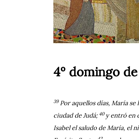
4º domingo de 
39
Por aquellos días, María se
40
ciudad de Judá;
y entró en 
Isabel el saludo de María, el n
42