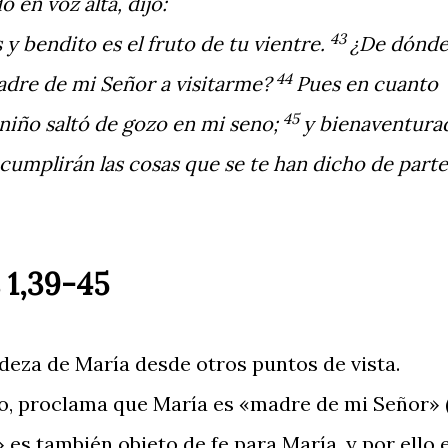
 en voz alta, dijo:
43
y bendito es el fruto de tu vientre.
¿De dónde
44
adre de mi Señor a visitarme?
Pues en cuanto
45
l niño saltó de gozo en mi seno;
y bienaventura
 cumplirán las cosas que se te han dicho de parte
 1,39-45
eza de María desde otros puntos de vista.
nto, proclama que María es «madre de mi Señor» (
 es también objeto de fe para María, y por ello 