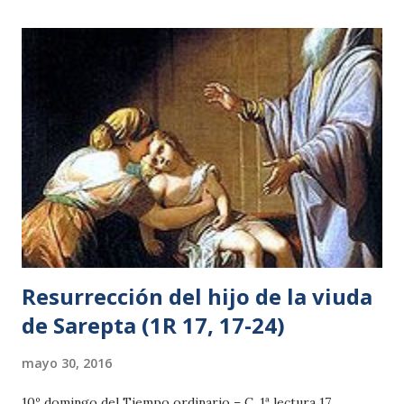
celoso de las tradiciones de mis padres. 15 Pero cuando
Dios, que me eligió desde el vientre de mi madre y me llamó
por su gracia, tuvo a bien 16 revelar en mí a su Hijo para
que le anunciara entre los gentiles, enseguida, sin pedir
consejo a la carne ni a la sangre, 17 y sin subir a Jerusalén a
ver a los apóstoles, mis predecesores, me retiré a Arabia, y
de nuevo volví a Damasco. 18 Luego, tres años después,
subí a Jerusalén para ver a Cefas, y permanecí a su lado
quince días; 19 pero no vi a ningún otro de los apóstoles,
excepto a San...
Resurrección del hijo de la viuda
de Sarepta (1R 17, 17-24)
mayo 30, 2016
10º domingo del Tiempo ordinario – C. 1ª lectura 17