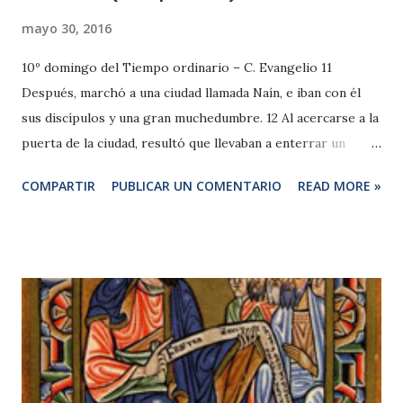
mayo 30, 2016
10º domingo del Tiempo ordinario – C. Evangelio 11
Después, marchó a una ciudad llamada Naín, e iban con él
sus discípulos y una gran muchedumbre. 12 Al acercarse a la
puerta de la ciudad, resultó que llevaban a enterrar un
difunto, hijo único de su madre, que era viuda. Y la
COMPARTIR
PUBLICAR UN COMENTARIO
READ MORE »
acompañaba una gran muchedumbre de la ciudad. 13 El
Señor la vio y se compadeció de ella. Y le dijo: —No llores.
14 Se acercó y tocó el féretro. Los que lo llevaban se
detuvieron. Y dijo: —Muchacho, a ti te digo, levántate. 15 Y
el que estaba muerto se incorporó y comenzó a hablar. Y se
lo entregó a su madre. 16 Y se llenaron todos de temor y
glorificaban a Dios diciendo: «Un gran profeta ha surgido
entre nosotros», y «Dios ha visitado a su pueblo». 17 Esta
opinión sobre él se divulgó por toda Judea y por todas las