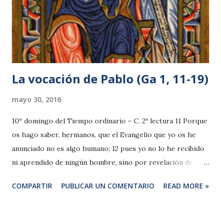
regiones vecinas. A lo largo del tercer evangelio se pone
de relieve la misericordia de Dios hacia los necesitados y la
obligación que tenemos de ser misericordiosos unos con
otros (1,5...
La vocación de Pablo (Ga 1, 11-19)
mayo 30, 2016
10º domingo del Tiempo ordinario – C. 2ª lectura 11 Porque
os hago saber, hermanos, que el Evangelio que yo os he
anunciado no es algo humano; 12 pues yo no lo he recibido
ni aprendido de ningún hombre, sino por revelación de
Jesucristo. 13 Porque habéis oído de mi conducta anterior
COMPARTIR
PUBLICAR UN COMENTARIO
READ MORE »
en el judaísmo: cómo perseguía con saña a la Iglesia de Dios
y la combatía, 14 y aventajaba en el judaísmo a muchos
contemporáneos de mi raza, por ser extremadamente