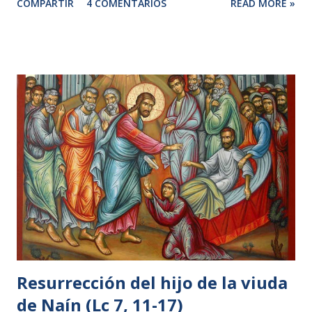
COMPARTIR
4 COMENTARIOS
READ MORE »
señor; te he dado la casa de Israel y de Judá; y, por si fuera
poco, voy a añadirte muchas cosas más. 9 ¿Por qué has
despreciado al Señor, haciendo lo que más le desagrada?
Has matado a espada a Urías, el hitita; has tomado su mujer
como esposa tuya y lo has matado con la espada de los
amonitas. 10 Por todo esto, por haberme despreciado y
haber tomado como esposa la mujer de Urías, el hitita, la
espada no se apartará nunca de tu casa». 13 David dijo a
Natán: —He pecado contra el Señor. Natán le respondió: —
El Señor ya ha perdonado tu pecado. No morirás. En el
párrafo anterior a éste, Natán acaba de interpelar a David
con una de las parábolas más bellas del Antiguo Testamento
provoca...
Resurrección del hijo de la viuda
de Naín (Lc 7, 11-17)