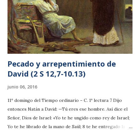
entonces Cristo murió por nada. Es comprensible que los
fieles de Jerusalén, crecidos en la religión israelita,
siguieran las costumbres judías, pero San Pablo se da
cuenta del peligro de fondo que entrañaba aferrarse a esas
prácticas, y por eso proclama la novedad de la fe cristiana:
sólo la adh...
Pecado y arrepentimiento de
David (2 S 12,7-10.13)
junio 06, 2016
11º domingo del Tiempo ordinario – C. 1ª lectura 7 Dijo
entonces Natán a David: —Tú eres ese hombre. Así dice el
Señor, Dios de Is­rael: «Yo te he ungido como rey de Israel;
Yo te he librado de la mano de Saúl; 8 te he entregado la
casa de tu señor y he puesto en tu regazo las mujeres de tu