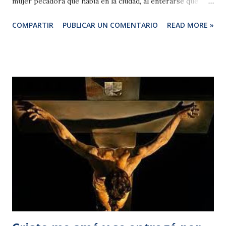
mujer pecadora que había en la ciudad, al enterarse que
estaba sentado a la mesa en casa del fariseo, llevó un frasco
COMPARTIR
PUBLICAR UN COMENTARIO
READ MORE »
de alabastro con perfume, 38 y por detrás se puso a sus
pies llorando y comenzó a bañarle los pies con sus
lágrimas, y los enjugaba con sus cabellos, los besaba y los
ungía con el perfume. 39 Al ver esto el fariseo que le había
invitado, se decía: «Si éste fuera profeta, sabría con certeza
quién y qué clase de mujer es la que le toca: que es una
pecadora». 40 Jesús tomó la palabra y le dijo: —Simón,
tengo que decirte una cosa. Y él contestó: —Maestro, di. 41
—Un prestamista tenía dos deudores: uno le debía
quinientos ºdenarios y otro cincuenta. 42 Como ellos no
tenían con qué pagar, se lo perdonó a los dos. ¿Cuál de
ellos le amará más? 43 —Supongo que aquel a quien
perdonó más —con...