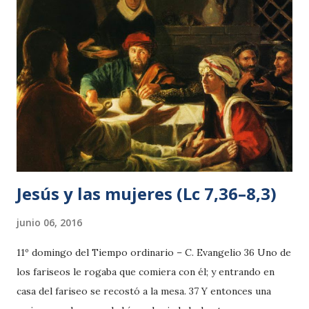
lavar el pecado y la impureza. El tiempo escatológico
vendrá marcado por un profundo arrepentimiento y
penitencia en Jerusa­lén suscitados por el espíritu de Dios.
La causa es el haber dado muerte a un hombre muy
querido para el pueblo. El texto es oscuro en este punto
pues también podría entenderse que aquel a quien
traspasaron es Dios (v. 10); sin embargo, inmediatamente
después se dice que el que ha muerto es un hombre por el
que el pueblo hará du...
Jesús y las mujeres (Lc 7,36–8,3)
junio 06, 2016
11º domingo del Tiempo ordinario – C. Evangelio 36 Uno de
los fariseos le rogaba que comiera con él; y entrando en
casa del fariseo se recostó a la mesa. 37 Y entonces una