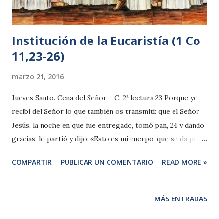
Institución de la Eucaristía (1 Co
11,23-26)
marzo 21, 2016
Jueves Santo. Cena del Señor – C. 2ª lectura 23 Porque yo
recibí del Señor lo que también os transmití: que el Señor
Jesús, la noche en que fue entregado, tomó pan, 24 y dando
gracias, lo partió y dijo: «Esto es mi cuerpo, que se da por
vosotros; haced esto en conmemoración mía». 25 Y de la
COMPARTIR
PUBLICAR UN COMENTARIO
READ MORE »
misma manera, después de cenar, tomó el cáliz, diciendo:
«Este cáliz es la nueva alianza en mi sangre; cuantas veces
lo bebáis, hacedlo en conmemoración mía». 26 Porque cada
MÁS ENTRADAS
vez que coméis este pan y bebéis este cáliz, anunciáis la