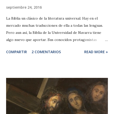
septiembre 24, 2016
La Biblia un clásico de la literatura universal. Hay en el
mercado muchas traducciones de ella a todas las lenguas.
Pero aun así, la Biblia de la Universidad de Navarra tiene
algo nuevo que aportar. Sus conocidos protagonistas
asoman la cabeza desde el interior del libro por una
COMPARTIR
2 COMENTARIOS
READ MORE »
ventana abierta en su portada para mirar al lector en su
entorno, e iniciar un diálogo. Moisés, David, Salomón, Isaías,
… y Jesús, siendo ellos mismos, hablan nuestro idioma y se
interesan por lo que pasa en nuestro mundo, como
dispuestos a entrar en diálogo con quien toma el libro en
sus manos. ¿Dónde reside su novedad? La novedad en la
edición de un clásico de la literatura es como la novedad
que puede suponer la presentación de un buen vino. Hay
muchos vinos, de muy diversas procedencias y categorías,