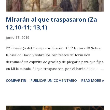
Jes...
Mirarán al que traspasaron (Za
12,10-11; 13,1)
junio 13, 2016
12º domingo del Tiempo ordinario – C. 1ª lectura 10 Sobre
la casa de David y sobre los habitantes de Jerusalén
derramaré un espíritu de gracia y de plegaria para que fijen
en Mí la mirada. Al que traspasaron, por él harán duelo con
el llanto por el hijo único; se afligirán amargamente por él
COMPARTIR
PUBLICAR UN COMENTARIO
READ MORE »
con el dolor por el primogénito. 11 Aquel día será grande el
duelo en Jerusalén, como el duelo de Hadad-Rimón en la
vega de Meguido. 13,1 Aquel día habrá una fuente dispuesta
para la casa de Judá y para los habitantes de Jerusalén, para