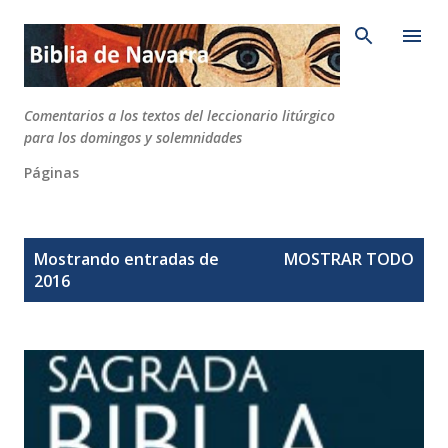
Ir al contenido principal
Comentarios a los textos del leccionario litúrgico
para los domingos y solemnidades
Páginas
E
Mostrando entradas de
MOSTRAR TODO
n
2016
t
r
a
d
a
s