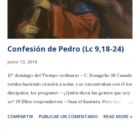
pero esto no impide que puedan irrumpir en el mercado
tipos nuevos, con personalidad propia, de verdadera
calidad. Con una novedad que reside en una adecuada
conjunción de uva y de crianza, que ...
Confesión de Pedro (Lc 9,18-24)
junio 13, 2016
12º domingo del Tiempo ordinario – C. Evangelio 18 Cuando
estaba haciendo oración a solas, y se encontraban con él los
discípulos, les preguntó: —¿Quién dicen las gentes que soy
yo? 19 Ellos respondieron: —Juan el Bautista. Pero hay
quienes dicen que Elías, y otros que ha resucitado uno de
COMPARTIR
PUBLICAR UN COMENTARIO
READ MORE »
los antiguos profetas. 20 Pero él les dijo: —Y vosotros
¿quién decís que soy yo? Respondió Pedro: —El Cristo de
Dios. 21 Pero él les amonestó y les ordenó que no dijeran