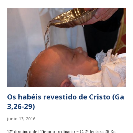
esto a nadie. 22 Y añadió que el Hijo del Hombre debía
padecer mucho y ser rechazado por causa de los ancianos,
de los príncipes de los sacerdotes y de los escribas, y ser
llevado a la muerte y resucitar al tercer día. 23 Y les decía a
todos: —Si alguno quiere venir detrás de mí, que se niegue
a sí mismo, que tome su cruz cada día, y que me siga. 24
Porque el que quiera salvar su vida la perderá; pero el que
pierda su vida por mí, ése la salvará. Los tres primeros
evangelios recogen la confesión de fe de ...
Os habéis revestido de Cristo (Ga
3,26-29)
junio 13, 2016
12º domingo del Tiempo ordinario – C. 2ª lectura 26 En