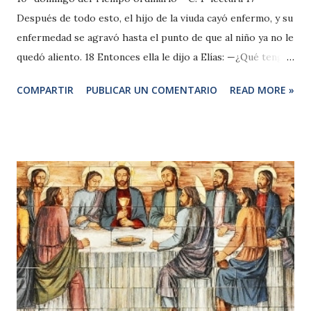
Después de todo esto, el hijo de la viuda cayó enfermo, y su
enfermedad se agravó hasta el punto de que al niño ya no le
quedó aliento. 18 Entonces ella le dijo a Elías: —¿Qué tengo
que ver yo contigo, hombre de Dios? ¿Has venido para
COMPARTIR
PUBLICAR UN COMENTARIO
READ MORE »
recordarme mi pecado y traer la muerte a mi hijo? 19 Él le
contestó: —Déjame a tu hijo. Lo tomó de su regazo, lo llevó
a la habitación de arriba donde él residía y lo acostó sobre
su cama. 20 Después clamó al Señor y dijo: —¡Señor, Dios
mío! ¿También vas a hacer daño a la viuda que me ha dado
hospedaje dejando morir a su hijo? 21 Se tendió tres veces
sobre el niño y clamó al Señor diciendo: —¡Señor, Dios mío,
que la vida de este niño vuelva a él! 22 El Señor escuchó la
voz de Elías y la vida del niño volvió de nuevo a él, y revivió.
23 Elías tomó al niño y lo bajo de la habitación alta de la
casa. Lo entregó a su madre y le dijo: —Mira a tu hijo vivo.
24 Respondió la mujer a Elía...