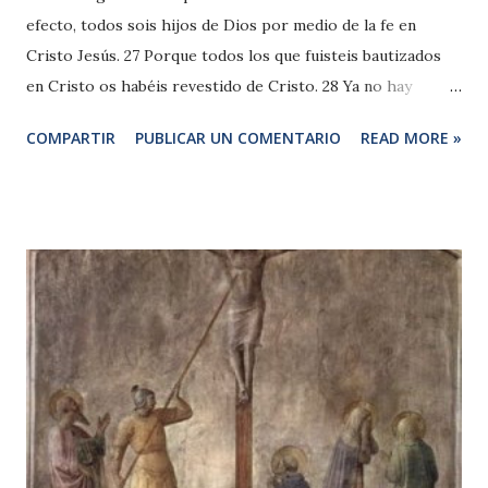
efecto, todos sois hijos de Dios por medio de la fe en
Cristo Jesús. 27 Porque todos los que fuisteis bautizados
en Cristo os habéis revestido de Cristo. 28 Ya no hay
diferencia entre judío y griego, ni entre esclavo y libre, ni
COMPARTIR
PUBLICAR UN COMENTARIO
READ MORE »
entre varón y mujer, porque todos vosotros sois uno solo
en Cristo Jesús. 29 Si vosotros sois de Cristo, sois también
descendencia de Abrahán, herederos según la promesa. San
Pablo acaba de decir en el párrafo anterior que la Ley fue
dada por Dios como «pedagogo» —el criado que en
tiempos de Pablo estaba para cuidar de los niños y llevarlos
a la escuela— para guiar a los hombres a Cristo (vv. 23-25).
Con la redención de Jesucristo (v. 26), el hombre alcanza su
mayoría de edad y con ella se ve libre del pedagogo. Por la
fe en Cristo y mediante el Bautismo se hace hijo de Dios y
se reviste de Cristo (v. 27), «no de cualquier hermosura o de
cualquier valor —glosa San Juan de Ávila—, sino del mismo