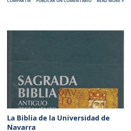
COMPARTIR
PUBLICAR UN COMENTARIO
READ MORE »
notas de los 5 volúmenes. Es decir se trata de la obra
completa en su versión más amplia. Su nombre oficial a
partir de ahora es "Sagrada Biblia. Universidad de Navarra".
Tanto los autores como la editorial han hecho un notable
esfuerzo para que tenga un precio asequible. Se puede
comprar completa por 2,99 € Desde hoy es posible
reservar ya un ejemplar en iBooks (para dispositivos
Apple), Google Play (para dispositivos Android), o Amazon
(para dispositivos Kindle). Se puede acceder a una
información más completa, o a la compra de los ejemplares
a través del siguiente enlace: http://www.eunsa.es/biblia-
digital-universidad-navarra/
La Biblia de la Universidad de
Navarra