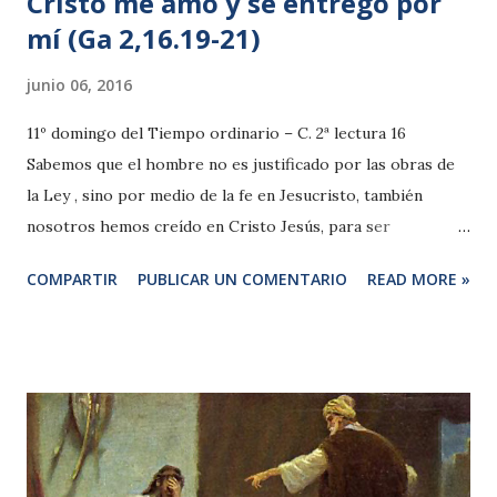
Cristo me amó y se entregó por
mí (Ga 2,16.19-21)
junio 06, 2016
11º domingo del Tiempo ordinario – C. 2ª lectura 16
Sabemos que el hombre no es justificado por las obras de
la Ley , sino por medio de la fe en Jesucristo, también
nosotros hemos creído en Cristo Jesús, para ser
justificados por la fe en Cristo y no por las obras de la Ley ,
COMPARTIR
PUBLICAR UN COMENTARIO
READ MORE »
ya que por las obras de la Ley ningún hombre será
justificado. 19 Porque yo por la Ley he muerto a la Ley , a
fin de vivir para Dios. Con Cristo estoy crucificado: 20 vivo,
pero ya no vivo yo, sino que Cristo vive en mí. Y la vida que
vivo ahora en la carne la vivo en la fe del Hijo de Dios, que
me amó y se entregó a sí mismo por mí. 21 No anulo la
gracia de Dios; pues si la justicia viene por medio de la Ley ,