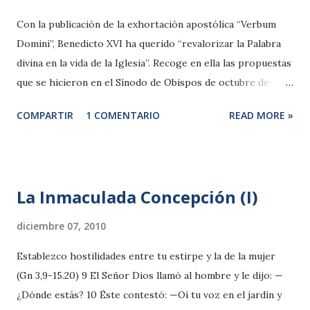
Con la publicación de la exhortación apostólica “Verbum
Domini”, Benedicto XVI ha querido “revalorizar la Palabra
divina en la vida de la Iglesia”. Recoge en ella las propuestas
que se hicieron en el Sínodo de Obispos de octubre de
2008, y ha sido saludada como el documento más
COMPARTIR
1 COMENTARIO
READ MORE »
importante sobre la Biblia desde el Vaticano II. Al
publicarse esa exhortación me hicieron una entrevista
acerca de lo que supone ese documento, que tal vez
interese conocer a los lectores de este blog: — El Concilio
La Inmaculada Concepción (I)
Vaticano II ya subrayó la importancia de que los fieles
conocieran mejor la Sagrada Escritura. ¿Por qué se siente
diciembre 07, 2010
ahora de nuevo la necesidad de redescubrir el papel de la
Establezco hostilidades entre tu estirpe y la de la mujer
Palabra divina en la vida de la iglesia? —La Iglesia no es un
(Gn 3,9-15.20) 9 El Señor Dios llamó al hombre y le dijo: —
think-tank ni un foro permanente de pensadores dedicado
¿Dónde estás? 10 Éste contestó: —Oí tu voz en el jardín y
al análisis y búsqueda de soluciones para las grandes