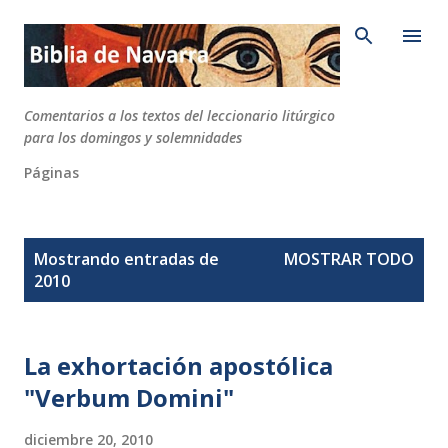
Ir al contenido principal
Comentarios a los textos del leccionario litúrgico
para los domingos y solemnidades
Páginas
E
Mostrando entradas de
MOSTRAR TODO
n
2010
t
r
a
La exhortación apostólica
d
"Verbum Domini"
a
s
diciembre 20, 2010