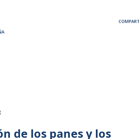
COMPART
ÑA
g
ón de los panes y los