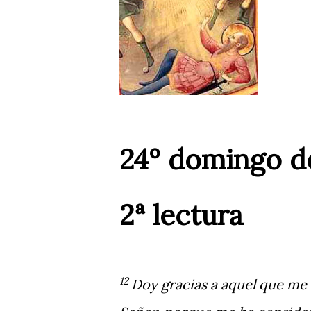
24º domingo de
2ª lectura
12
Doy gracias a aquel que me h