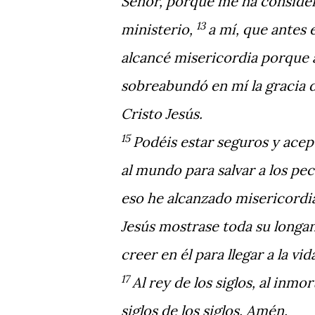
Señor, porque me ha consider
13
ministerio,
a mí, que antes 
alcancé misericordia porque 
sobreabundó en mí la gracia de
Cristo Jesús.
15
Podéis estar seguros y acep
al mundo para salvar a los pec
eso he alcanzado misericordia
Jesús mostrase toda su longan
creer en él para llegar a la vid
17
Al rey de los siglos, al inmor
siglos de los siglos. Amén.