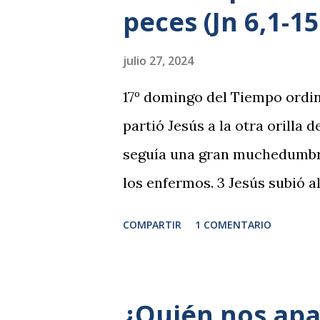
peces (Jn 6,1-15
julio 27, 2024
17º domingo del Tiempo ordin
partió Jesús a la otra orilla d
seguía una gran muchedumbre
los enfermos. 3 Jesús subió al
4 Pronto iba a ser la Pascua, l
COMPARTIR
1 COMENTARIO
la mirada y ver que venía hac
Felipe: —¿Dónde vamos a com
decía para probarle, pues él sa
¿Quién nos apa