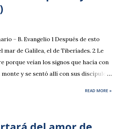
)
ario – B. Evangelio 1 Después de esto
el mar de Galilea, el de Tiberíades. 2 Le
 porque veían los signos que hacía con
 monte y se sentó allí con sus discípulos.
a fiesta de los judíos. 5 Jesús, al levantar
READ MORE »
ia él una gran muchedumbre, le dijo a
prar pan para que coman éstos? 6 —lo
bía lo que iba a hacer. 7 Felipe le
rtará del amor de