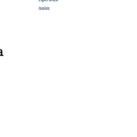
Isaías
a