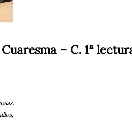
Cuaresma – C. 1ª lectur
osas,
allos,