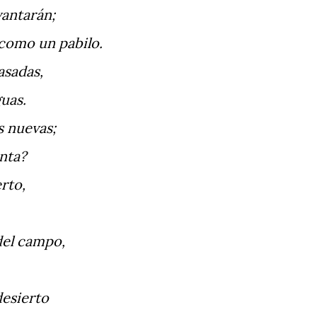
vantarán;
 como un pabilo.
asadas,
guas.
s nuevas;
nta?
rto,
del campo,
desierto