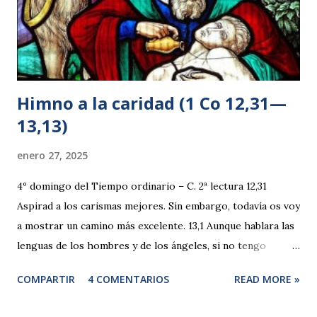
el punto de entregar a la muerte a su propio Hijo Unig...
Himno a la caridad (1 Co 12,31—
13,13)
enero 27, 2025
4º domingo del Tiempo ordinario – C. 2ª lectura 12,31
Aspirad a los carismas mejores. Sin embargo, todavía os voy
a mostrar un camino más excelente. 13,1 Aunque hablara las
lenguas de los hombres y de los ángeles, si no tengo
caridad, sería como el bronce que resuena o un golpear de
COMPARTIR
4 COMENTARIOS
READ MORE »
platillos. 2 Y aunque tuviera el don de profecía y conociera
todos los misterios y toda la ciencia, y aunque tuviera tanta