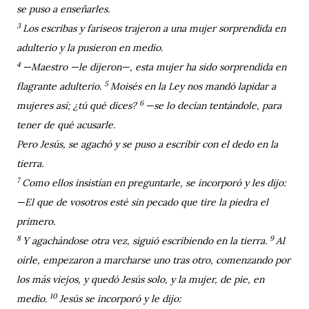
se puso a enseñarles.
3
Los escribas y fariseos trajeron a una mujer sorprendida en
adulterio y la pusieron en medio.
4
—Maestro —le dijeron—, esta mujer ha sido sorprendida en
5
flagrante adulterio.
Moisés en la Ley nos mandó lapidar a
6
mujeres así; ¿tú qué dices?
—se lo decían tentándole, para
tener de qué acusarle.
Pero Jesús, se agachó y se puso a escribir con el dedo en la
tierra.
7
Como ellos insistían en preguntarle, se incorporó y les dijo:
—El que de vosotros esté sin pecado que tire la piedra el
primero.
8
9
Y agachándose otra vez, siguió escribiendo en la tierra.
Al
oírle, empezaron a marcharse uno tras otro, comenzando por
los más viejos, y quedó Jesús solo, y la mujer, de pie, en
10
medio.
Jesús se incorporó y le dijo: