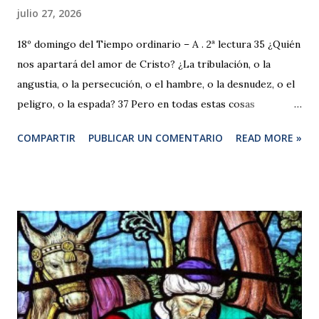
julio 27, 2026
18º domingo del Tiempo ordinario – A . 2ª lectura 35 ¿Quién
nos apartará del amor de Cristo? ¿La tribulación, o la
angustia, o la persecución, o el hambre, o la desnudez, o el
peligro, o la espada? 37 Pero en todas estas cosas
vencemos con creces gracias a aquel que nos amó. 38
COMPARTIR
PUBLICAR UN COMENTARIO
READ MORE »
Porque estoy convencido de que ni la muerte, ni la vida, ni
los ángeles, ni los principados, ni las cosas presentes, ni las
futuras, ni las potestades, 39 ni la altura, ni la profundidad,
ni cualquier otra criatura podrá separarnos del amor de
Dios, que está en Cristo Jesús, Señor nuestro. Comentario
a Romanos 8,35-37 Estos versículos son como una
recapitulación de lo expuesto en todo el capítulo. Expresan
una de las declaraciones más elocuentes de Pablo: la fuerza
omnipotente de Aquel que ama a la criatura humana, hasta