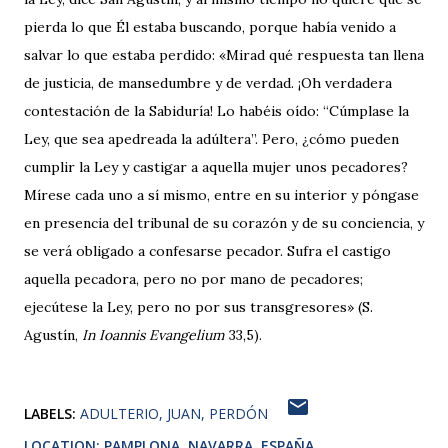
pierda lo que Él estaba buscando, porque había venido a
salvar lo que estaba perdido: «Mirad qué respuesta tan llena
de justicia, de mansedumbre y de verdad. ¡Oh verdadera
contestación de la Sabiduría! Lo habéis oído: “Cúmplase la
Ley, que sea apedreada la adúltera”. Pero, ¿cómo pueden
cumplir la Ley y castigar a aquella mujer unos pecadores?
Mírese cada uno a sí mismo, entre en su interior y póngase
en presencia del tribunal de su corazón y de su conciencia, y
se verá obligado a confesarse pecador. Sufra el castigo
aquella pecadora, pero no por mano de pecadores;
ejecútese la Ley, pero no por sus transgresores» (S.
Agustín,
In Ioannis Evangelium
33,5).
LABELS:
ADULTERIO
JUAN
PERDÓN
LOCATION:
PAMPLONA, NAVARRA, ESPAÑA