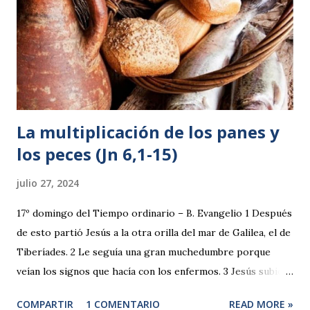
La multiplicación de los panes y
los peces (Jn 6,1-15)
julio 27, 2024
17º domingo del Tiempo ordinario – B. Evangelio 1 Después
de esto partió Jesús a la otra orilla del mar de Galilea, el de
Tiberíades. 2 Le seguía una gran muchedumbre porque
veían los signos que hacía con los enfermos. 3 Jesús subió
al monte y se sentó allí con sus discípulos. 4 Pronto iba a
COMPARTIR
1 COMENTARIO
READ MORE »
ser la Pascua, la fiesta de los judíos. 5 Jesús, al levantar la