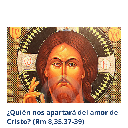
mirada y ver que venía hacia él una gran muchedumbre, le
dijo a Felipe: —¿Dónde vamos a comprar pan para que
coman éstos? 6 —lo decía para probarle, pues él sabía lo
que iba a hacer. 7 Felipe le respondió: —Doscientos
denarios de pan no bastan ni para que cada uno coma un
poco. 8 Uno de sus discípulos, Andrés, el hermano de
Simón Pedro, le dijo: 9 —Aquí hay un muchacho que tiene
cinco panes de cebada y do...
¿Quién nos apartará del amor de
Cristo? (Rm 8,35.37-39)