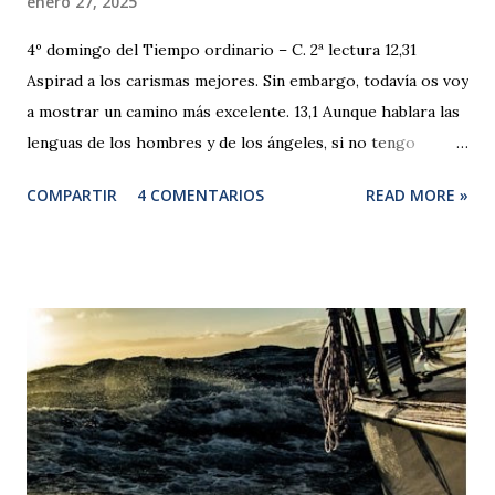
enero 27, 2025
4º domingo del Tiempo ordinario – C. 2ª lectura 12,31
Aspirad a los carismas mejores. Sin embargo, todavía os voy
a mostrar un camino más excelente. 13,1 Aunque hablara las
lenguas de los hombres y de los ángeles, si no tengo
caridad, sería como el bronce que resuena o un golpear de
COMPARTIR
4 COMENTARIOS
READ MORE »
platillos. 2 Y aunque tuviera el don de profecía y conociera
todos los misterios y toda la ciencia, y aunque tuviera tanta
fe como para trasladar montañas, si no tengo caridad, no
sería nada. 3 Y aunque repartiera todos mis bienes, y
entregara mi cuerpo para dejarme quemar, si no tengo
caridad, de nada me aprovecharía. 4 La caridad es paciente,
la caridad es amable; no es envidiosa, no obra con soberbia,
no se jacta, 5 no es ambiciosa, no busca lo suyo, no se irrita,
no toma en cuenta el mal, 6 no se alegra por la injusticia, se
complace en la verdad; 7 todo lo aguanta, todo lo cree, todo