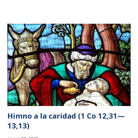
mirada y ver que venía hacia él una gran muchedumbre, le
dijo a Felipe: —¿Dónde vamos a comprar pan para que
coman éstos? 6 —lo decía para probarle, pues él sabía lo
que iba a hacer. 7 Felipe le respondió: —Doscientos
denarios de pan no bastan ni para que cada uno coma un
poco. 8 Uno de sus discípulos, Andrés, el hermano de
Simón Pedro, le dijo: 9 —Aquí hay un muchacho que tiene
cinco panes de cebada y do...
Himno a la caridad (1 Co 12,31—
13,13)