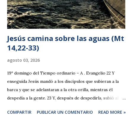
lo espera, todo lo soporta. 8 La caridad n...
Jesús camina sobre las aguas (Mt
14,22-33)
agosto 03, 2026
19º domingo del Tiempo ordinario – A . Evangelio 22 Y
enseguida Jesús mandó a los discípulos que subieran a la
barca y que se adelantaran a la otra orilla, mientras él
despedía a la gente. 23 Y, después de despedirla, subió al
monte a orar a solas. Cuando se hizo de noche seguía él
COMPARTIR
PUBLICAR UN COMENTARIO
READ MORE »
solo allí. 24 Mientras tanto, la barca ya se había alejado de
tierra muchos estadios, sacudida por las olas, porque el
viento le era contrario. 25 En la cuarta vigilia de la noche