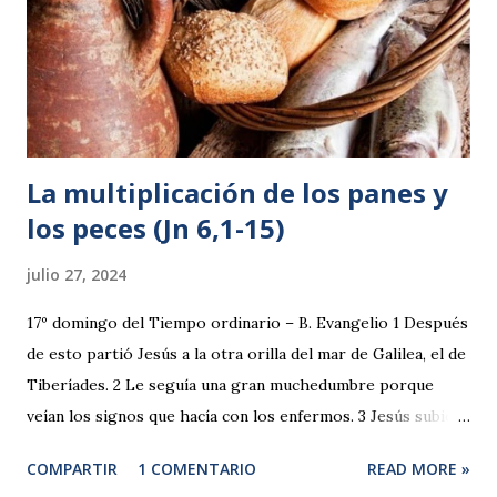
La multiplicación de los panes y
los peces (Jn 6,1-15)
julio 27, 2024
17º domingo del Tiempo ordinario – B. Evangelio 1 Después
de esto partió Jesús a la otra orilla del mar de Galilea, el de
Tiberíades. 2 Le seguía una gran muchedumbre porque
veían los signos que hacía con los enfermos. 3 Jesús subió
al monte y se sentó allí con sus discípulos. 4 Pronto iba a
COMPARTIR
1 COMENTARIO
READ MORE »
ser la Pascua, la fiesta de los judíos. 5 Jesús, al levantar la