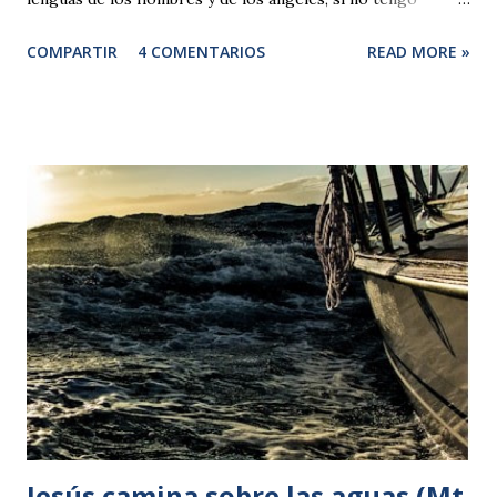
caridad, sería como el bronce que resuena o un golpear de
COMPARTIR
4 COMENTARIOS
READ MORE »
platillos. 2 Y aunque tuviera el don de profecía y conociera
todos los misterios y toda la ciencia, y aunque tuviera tanta
fe como para trasladar montañas, si no tengo caridad, no
sería nada. 3 Y aunque repartiera todos mis bienes, y
entregara mi cuerpo para dejarme quemar, si no tengo
caridad, de nada me aprovecharía. 4 La caridad es paciente,
la caridad es amable; no es envidiosa, no obra con soberbia,
no se jacta, 5 no es ambiciosa, no busca lo suyo, no se irrita,
no toma en cuenta el mal, 6 no se alegra por la injusticia, se
complace en la verdad; 7 todo lo aguanta, todo lo cree, todo
lo espera, todo lo soporta. 8 La caridad n...
Jesús camina sobre las aguas (Mt