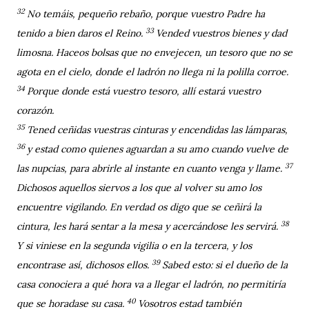
32
No temáis, pequeño rebaño, porque vuestro Padre ha
33
tenido a bien daros el Reino.
Vended vuestros bienes y dad
limosna. Haceos bolsas que no envejecen, un tesoro que no se
agota en el cielo, donde el ladrón no llega ni la polilla corroe.
34
Porque donde está vuestro tesoro, allí estará vuestro
corazón.
35
Tened ceñidas vuestras cinturas y encendidas las lámparas,
36
y estad como quienes aguardan a su amo cuando vuelve de
37
las nupcias, para abrirle al instante en cuanto venga y llame.
Dichosos aquellos siervos a los que al volver su amo los
encuentre vigilando. En verdad os digo que se ceñirá la
38
cintura, les hará sentar a la mesa y acercándose les servirá.
Y si viniese en la segunda vigilia o en la tercera, y los
39
encontrase así, dichosos ellos.
Sabed esto: si el dueño de la
casa conociera a qué hora va a llegar el ladrón, no permitiría
40
que se horadase su casa.
Vosotros estad también