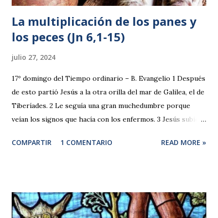
La multiplicación de los panes y
los peces (Jn 6,1-15)
julio 27, 2024
17º domingo del Tiempo ordinario – B. Evangelio 1 Después
de esto partió Jesús a la otra orilla del mar de Galilea, el de
Tiberíades. 2 Le seguía una gran muchedumbre porque
veían los signos que hacía con los enfermos. 3 Jesús subió
al monte y se sentó allí con sus discípulos. 4 Pronto iba a
COMPARTIR
1 COMENTARIO
READ MORE »
ser la Pascua, la fiesta de los judíos. 5 Jesús, al levantar la
mirada y ver que venía hacia él una gran muchedumbre, le
dijo a Felipe: —¿Dónde vamos a comprar pan para que
coman éstos? 6 —lo decía para probarle, pues él sabía lo
que iba a hacer. 7 Felipe le respondió: —Doscientos
denarios de pan no bastan ni para que cada uno coma un