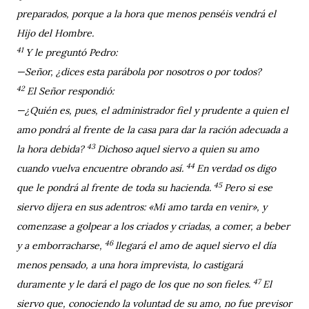
preparados, porque a la hora que menos penséis vendrá el
Hijo del Hombre.
41
Y le preguntó Pedro:
—Señor, ¿dices esta parábola por nosotros o por todos?
42
El Señor respondió:
—¿Quién es, pues, el administrador fiel y prudente a quien el
amo pondrá al frente de la casa para dar la ración adecuada a
43
la hora debida?
Dichoso aquel siervo a quien su amo
44
cuando vuelva encuentre obrando así.
En verdad os digo
45
que le pondrá al frente de toda su hacienda.
Pero si ese
siervo dijera en sus adentros: «Mi amo tarda en venir», y
comenzase a golpear a los criados y criadas, a comer, a beber
46
y a emborracharse,
llegará el amo de aquel siervo el día
menos pensado, a una hora imprevista, lo castigará
47
duramente y le dará el pago de los que no son fieles.
El
siervo que, conociendo la voluntad de su amo, no fue previsor