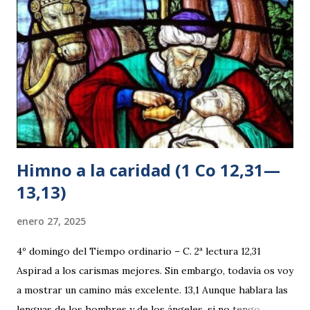
poco. 8 Uno de sus discípulos, Andrés, el hermano de
Simón Pedro, le dijo: 9 —Aquí hay un muchacho que tiene
cinco panes de cebada y do...
Himno a la caridad (1 Co 12,31—
13,13)
enero 27, 2025
4º domingo del Tiempo ordinario – C. 2ª lectura 12,31
Aspirad a los carismas mejores. Sin embargo, todavía os voy
a mostrar un camino más excelente. 13,1 Aunque hablara las
lenguas de los hombres y de los ángeles, si no tengo