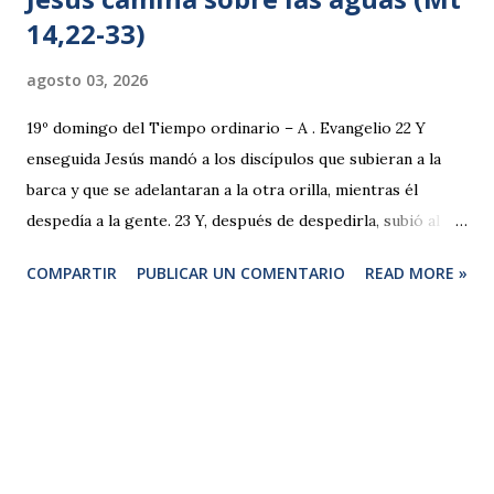
14,22-33)
agosto 03, 2026
19º domingo del Tiempo ordinario – A . Evangelio 22 Y
enseguida Jesús mandó a los discípulos que subieran a la
barca y que se adelantaran a la otra orilla, mientras él
despedía a la gente. 23 Y, después de despedirla, subió al
monte a orar a solas. Cuando se hizo de noche seguía él
COMPARTIR
PUBLICAR UN COMENTARIO
READ MORE »
solo allí. 24 Mientras tanto, la barca ya se había alejado de
tierra muchos estadios, sacudida por las olas, porque el
viento le era contrario. 25 En la cuarta vigilia de la noche
vino hacia ellos caminando sobre el mar. 26 Cuando le
vieron los discípulos andando sobre el mar, se asustaron y
dijeron: —¡Es un fantasma! —y llenos de miedo empezaron a
gritar. 27 Pero al instante Jesús les habló: —Tened