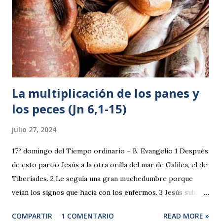
La multiplicación de los panes y
los peces (Jn 6,1-15)
julio 27, 2024
17º domingo del Tiempo ordinario – B. Evangelio 1 Después
de esto partió Jesús a la otra orilla del mar de Galilea, el de
Tiberíades. 2 Le seguía una gran muchedumbre porque
veían los signos que hacía con los enfermos. 3 Jesús subió
al monte y se sentó allí con sus discípulos. 4 Pronto iba a
COMPARTIR
1 COMENTARIO
READ MORE »
ser la Pascua, la fiesta de los judíos. 5 Jesús, al levantar la