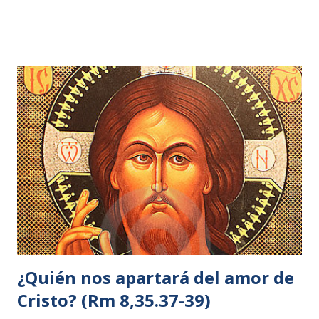
mirada y ver que venía hacia él una gran muchedumbre, le
dijo a Felipe: —¿Dónde vamos a comprar pan para que
coman éstos? 6 —lo decía para probarle, pues él sabía lo
que iba a hacer. 7 Felipe le respondió: —Doscientos
denarios de pan no bastan ni para que cada uno coma un
poco. 8 Uno de sus discípulos, Andrés, el hermano de
Simón Pedro, le dijo: 9 —Aquí hay un muchacho que tiene
cinco panes de cebada y do...
¿Quién nos apartará del amor de
Cristo? (Rm 8,35.37-39)