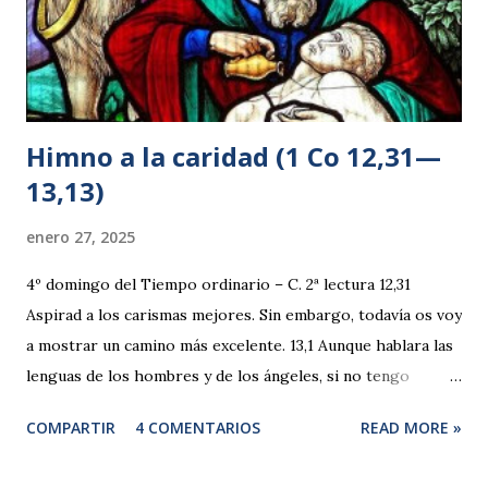
el punto de entregar a la muerte a su propio Hijo Unig...
Himno a la caridad (1 Co 12,31—
13,13)
enero 27, 2025
4º domingo del Tiempo ordinario – C. 2ª lectura 12,31
Aspirad a los carismas mejores. Sin embargo, todavía os voy
a mostrar un camino más excelente. 13,1 Aunque hablara las
lenguas de los hombres y de los ángeles, si no tengo
caridad, sería como el bronce que resuena o un golpear de
COMPARTIR
4 COMENTARIOS
READ MORE »
platillos. 2 Y aunque tuviera el don de profecía y conociera
todos los misterios y toda la ciencia, y aunque tuviera tanta