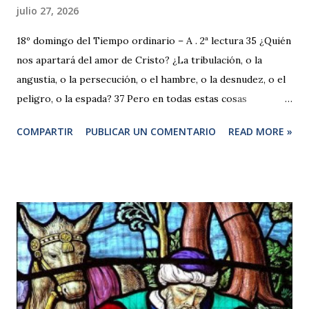
julio 27, 2026
18º domingo del Tiempo ordinario – A . 2ª lectura 35 ¿Quién
nos apartará del amor de Cristo? ¿La tribulación, o la
angustia, o la persecución, o el hambre, o la desnudez, o el
peligro, o la espada? 37 Pero en todas estas cosas
vencemos con creces gracias a aquel que nos amó. 38
COMPARTIR
PUBLICAR UN COMENTARIO
READ MORE »
Porque estoy convencido de que ni la muerte, ni la vida, ni
los ángeles, ni los principados, ni las cosas presentes, ni las
futuras, ni las potestades, 39 ni la altura, ni la profundidad,
ni cualquier otra criatura podrá separarnos del amor de
Dios, que está en Cristo Jesús, Señor nuestro. Comentario
a Romanos 8,35-37 Estos versículos son como una
recapitulación de lo expuesto en todo el capítulo. Expresan
una de las declaraciones más elocuentes de Pablo: la fuerza
omnipotente de Aquel que ama a la criatura humana, hasta