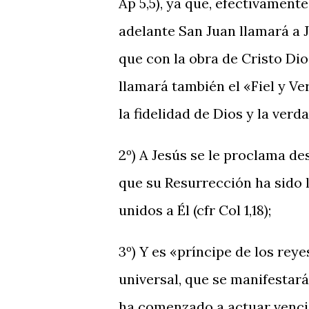
Ap 5,5), ya que, efectivamente
adelante San Juan llamará a J
que con la obra de Cristo Dio
llamará también el «Fiel y Ver
la fidelidad de Dios y la ver
2º) A Jesús se le proclama d
que su Resurrección ha sido l
unidos a Él (cfr Col 1,18);
3º) Y es «príncipe de los reye
universal, que se manifestar
ha comenzado a actuar vencie