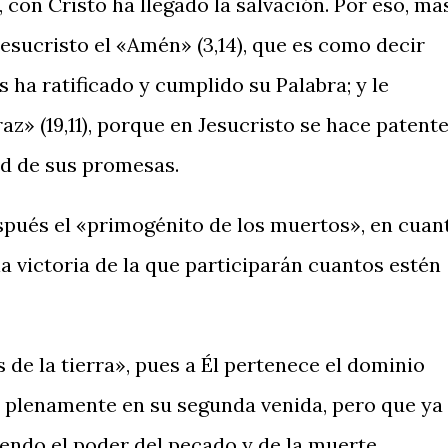
, con Cristo ha llegado la salvación. Por eso, má
esucristo el «Amén» (3,14), que es como decir
s ha ratificado y cumplido su Palabra; y le
az» (19,11), porque en Jesucristo se hace patent
dad de sus promesas.
espués el «primogénito de los muertos», en cuan
a victoria de la que participarán cuantos estén
s de la tierra», pues a Él pertenece el dominio
á plenamente en su segunda venida, pero que ya
ndo el poder del pecado y de la muerte.