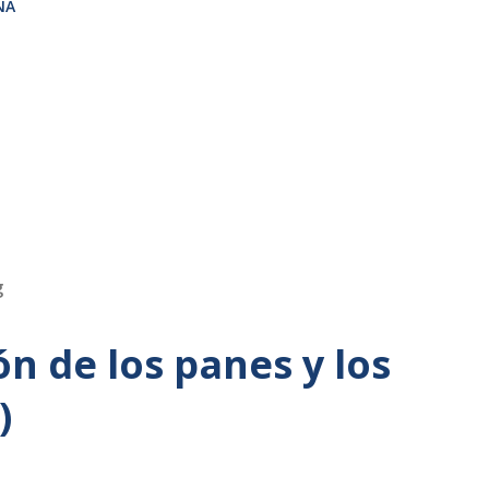
ÑA
g
ón de los panes y los
)