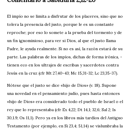
El impío no se limita a disfrutar de los placeres, sino que no
tolera la presencia del justo, porque le es un constante
reproche; por eso lo somete a la prueba del tormento y de
un fin ignominioso, para ver si Dios, al que el justo llama
Padre, le ayuda realmente. Si no es así, la razón estará de su
parte. Las palabras de los impíos, dichas de forma irónica, ­
tienen eco en los ultrajes de escribas y sacerdotes contra
Jesús en la cruz (cfr Mt 27,40-43; Mc 15,31-32; Lc 23,35-37).
Nótese que el justo se dice «hijo de Dios» (v. 18). Supone
una novedad en el pensamiento judío, pues hasta entonces
«hijo de Dios» era considerado todo el pueblo de Israel o el
rey que lo representaba (cfr Ex 4,22; Dt 14,1; 32,6; Sal 2; Is
30,1.9; Os 11,1). Pero ya en los libros más tardíos del Antiguo
Testamento (por ejemplo, en Si 23,4; 51,14) se vislumbraba la