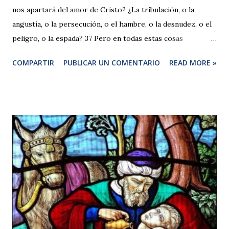
nos apartará del amor de Cristo? ¿La tribulación, o la
angustia, o la persecución, o el hambre, o la desnudez, o el
peligro, o la espada? 37 Pero en todas estas cosas
vencemos con creces gracias a aquel que nos amó. 38
COMPARTIR
PUBLICAR UN COMENTARIO
READ MORE »
Porque estoy convencido de que ni la muerte, ni la vida, ni
los ángeles, ni los principados, ni las cosas presentes, ni las
futuras, ni las potestades, 39 ni la altura, ni la profundidad,
ni cualquier otra criatura podrá separarnos del amor de
Dios, que está en Cristo Jesús, Señor nuestro. Comentario
a Romanos 8,35-37 Estos versículos son como una
recapitulación de lo expuesto en todo el capítulo. Expresan
una de las declaraciones más elocuentes de Pablo: la fuerza
omnipotente de Aquel que ama a la criatura humana, hasta
el punto de entregar a la muerte a su propio Hijo Unig...