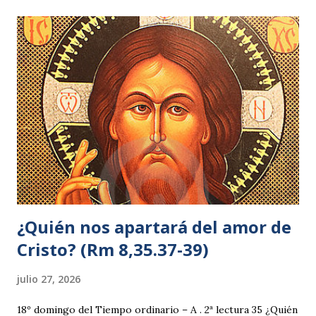
coman éstos? 6 —lo decía para probarle, pues él sabía lo
que iba a hacer. 7 Felipe le respondió: —Doscientos
denarios de pan no bastan ni para que cada uno coma un
poco. 8 Uno de sus discípulos, Andrés, el hermano de
Simón Pedro, le dijo: 9 —Aquí hay un muchacho que tiene
cinco panes de cebada y do...
¿Quién nos apartará del amor de
Cristo? (Rm 8,35.37-39)
julio 27, 2026
18º domingo del Tiempo ordinario – A . 2ª lectura 35 ¿Quién