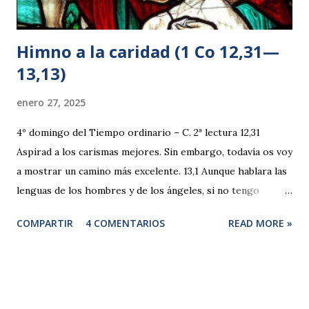
Himno a la caridad (1 Co 12,31—
13,13)
enero 27, 2025
4º domingo del Tiempo ordinario – C. 2ª lectura 12,31
Aspirad a los carismas mejores. Sin embargo, todavía os voy
a mostrar un camino más excelente. 13,1 Aunque hablara las
lenguas de los hombres y de los ángeles, si no tengo
caridad, sería como el bronce que resuena o un golpear de
COMPARTIR
4 COMENTARIOS
READ MORE »
platillos. 2 Y aunque tuviera el don de profecía y conociera
todos los misterios y toda la ciencia, y aunque tuviera tanta
fe como para trasladar montañas, si no tengo caridad, no
sería nada. 3 Y aunque repartiera todos mis bienes, y
entregara mi cuerpo para dejarme quemar, si no tengo