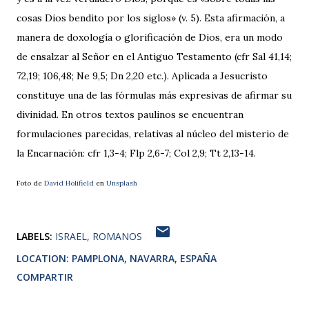
cosas Dios bendito por los siglos» (v. 5). Esta afirmación, a
manera de doxología o glorificación de Dios, era un modo
de ensalzar al Señor en el Antiguo Testamento (cfr Sal 41,14;
72,19; 106,48; Ne 9,5; Dn 2,20 etc.). Aplicada a Jesucristo
constituye una de las fórmulas más expresivas de afirmar su
divinidad. En otros textos paulinos se encuentran
formulaciones parecidas, relativas al núcleo del misterio de
la Encarnación: cfr 1,3-4; Flp 2,6-7; Col 2,9; Tt 2,13-14.
Foto de
David Holifield
en
Unsplash
LABELS:
ISRAEL
ROMANOS
LOCATION:
PAMPLONA, NAVARRA, ESPAÑA
COMPARTIR