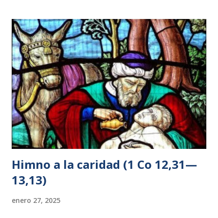
futuras, ni las potestades, 39 ni la altura, ni la profundidad,
ni cualquier otra criatura podrá separarnos del amor de
Dios, que está en Cristo Jesús, Señor nuestro. Comentario
a Romanos 8,35-37 Estos versículos son como una
recapitulación de lo expuesto en todo el capítulo. Expresan
una de las declaraciones más elocuentes de Pablo: la fuerza
omnipotente de Aquel que ama a la criatura humana, hasta
el punto de entregar a la muerte a su propio Hijo Unig...
Himno a la caridad (1 Co 12,31—
13,13)
enero 27, 2025