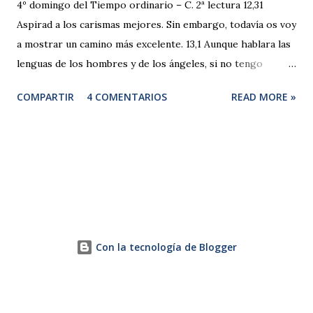
4º domingo del Tiempo ordinario – C. 2ª lectura 12,31
Aspirad a los carismas mejores. Sin embargo, todavía os voy
a mostrar un camino más excelente. 13,1 Aunque hablara las
lenguas de los hombres y de los ángeles, si no tengo
caridad, sería como el bronce que resuena o un golpear de
COMPARTIR
4 COMENTARIOS
READ MORE »
platillos. 2 Y aunque tuviera el don de profecía y conociera
todos los misterios y toda la ciencia, y aunque tuviera tanta
fe como para trasladar montañas, si no tengo caridad, no
sería nada. 3 Y aunque repartiera todos mis bienes, y
entregara mi cuerpo para dejarme quemar, si no tengo
caridad, de nada me aprovecharía. 4 La caridad es paciente,
la caridad es amable; no es envidiosa, no obra con soberbia,
no se jacta, 5 no es ambiciosa, no busca lo suyo, no se irrita,
Con la tecnología de Blogger
no toma en cuenta el mal, 6 no se alegra por la injusticia, se
complace en la verdad; 7 todo lo aguanta, todo lo cree, todo
lo espera, todo lo soporta. 8 La caridad n...