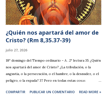
¿Quién nos apartará del amor de
Cristo? (Rm 8,35.37-39)
julio 27, 2026
18º domingo del Tiempo ordinario – A . 2ª lectura 35 ¿Quién
nos apartará del amor de Cristo? ¿La tribulación, o la
angustia, o la persecución, o el hambre, o la desnudez, o el
peligro, o la espada? 37 Pero en todas estas cosas
vencemos con creces gracias a aquel que nos amó. 38
COMPARTIR
PUBLICAR UN COMENTARIO
READ MORE »
Porque estoy convencido de que ni la muerte, ni la vida, ni
los ángeles, ni los principados, ni las cosas presentes, ni las