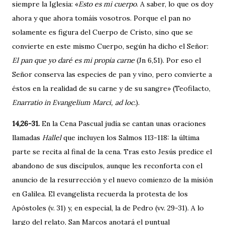
siempre la Iglesia: «
Esto es mi cuerpo
. A saber, lo que os doy
ahora y que ahora tomáis vosotros. Porque el pan no
solamente es figura del Cuerpo de Cristo, sino que se
convierte en este mismo Cuerpo, según ha dicho el Señor:
El pan que yo daré es mi propia carne
(Jn 6,51). Por eso el
Señor conserva las especies de pan y vino, pero convierte a
éstos en la realidad de su carne y de su sangre» (Teo­filacto,
Enarratio in Evangelium Marci, ad loc.
).
14,26-31.
En la Cena Pascual judía se cantan unas oraciones
llamadas
Hallel
que incluyen los Salmos 113-118: la última
parte se recita al final de la cena. Tras esto Jesús predice el
abandono de sus discípulos, aunque les reconforta con el
anuncio de la resurrección y el nuevo comienzo de la misión
en Galilea. El evangelista recuerda la protesta de los
Apóstoles (v. 31) y, en especial, la de Pedro (vv. 29-31). A lo
largo del relato, San Marcos anotará el puntual