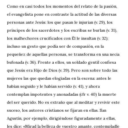
Como en casi todos los momentos del relato de la pasión,
el evangelista pone en contraste la actitud de las diversas
personas ante Jesús: los que pasan le injurian (v. 29), los
príncipes de los sacerdotes y los escribas se burlan (v. 31),
los malhechores crucificados con Él le insultan (v. 32);
incluso un gesto que podía ser de compasión, en la
pequeñez de aquellas personas, se transforma en una necia
bufonada (v. 36). Frente a ellos, un soldado gentil confiesa
que Jesús era Hijo de Dios (v. 39). Pero son sobre todo las
mujeres las que quedan elogiadas en la escena: antes le
habían seguido y le habían servido (v. 41), y ahora
contemplan impotentes y anonadadas (cfr v. 40) la muerte
del ser querido. No es extraño que al meditar y revivir este
suceso, los autores cristianos se fijaran en ellas. San
Agustín, por ejemplo, dirigiéndose figuradamente a ellas,
les dice: «Mirad la belleza de vuestro amante, contempladle