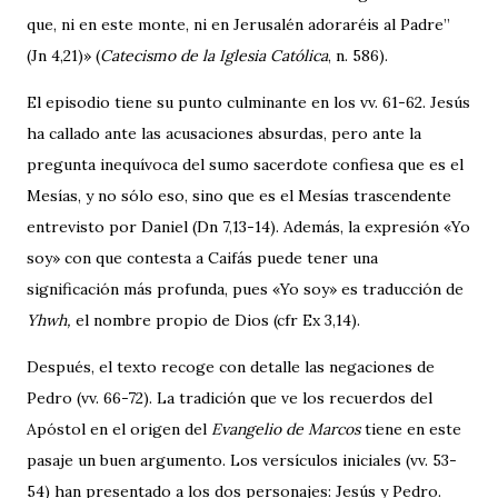
que, ni en este monte, ni en Jerusalén adoraréis al Padre”
(Jn 4,21)» (
Catecismo de la Iglesia Católica
, n. 586).
El episodio tiene su punto culminante en los vv. 61-62. Jesús
ha callado ante las acusaciones absurdas, pero ante la
pregunta inequívoca del sumo sacerdote confiesa que es el
Mesías, y no sólo eso, sino que es el Mesías trascendente
entrevisto por Daniel (Dn 7,13-14). Además, la expresión «Yo
soy» con que contesta a Caifás puede tener una
significación más profunda, pues «Yo soy» es traducción de
Yhwh,
el nombre propio de Dios (cfr Ex 3,14).
Después, el texto recoge con detalle las negaciones de
Pedro (vv. 66-72). La tradición que ve los recuerdos del
Apóstol en el origen del
Evangelio de Marcos
tiene en este
pasaje un buen argumento. Los versículos iniciales (vv. 53-
54) han presentado a los dos personajes: Jesús y Pedro.