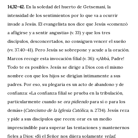
14,32-42.
En la soledad del huerto de Getsemaní, la
intensidad de los sentimientos por lo que va a ocurrir
invade a Jesús. El evangelista nos dice que Jesús «comenzó
a afligirse y a sentir angustia» (v. 33) y que los tres
discípulos, desconcertados, no consiguen vencer el sueño
(vv. 37.40-41). Pero Jesús se sobrepone y acude a la oración.
Marcos recoge esta invocación filial (v. 36): «¡Abbá, Padre!
Todo te es posible». Jesús se dirige a Dios con el mismo
nombre con que los hijos se dirigían íntimamente a sus
padres. Por eso, su plegaria es un acto de abandono y de
confianza: «La confianza filial se prueba en la tribulación,
particularmente cuando se
ora pidiendo
para sí o para los
demás» (
Catecismo de la Iglesia Católica
, n. 2734). Jesús reza
y pide a sus discípulos que recen: orar es un medio
imprescindible para superar las tentaciones y mantenernos
fieles a Dios: «Si el Señor nos dijera solamente
velad
,