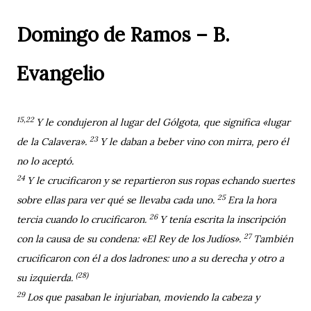
Domingo de Ramos – B.
Evangelio
15,22
Y le condujeron al lugar del Gólgota, que significa «lugar
23
de la Calavera».
Y le daban a beber vino con mirra, pero él
no lo aceptó.
24
Y le crucificaron y se repartieron sus ropas echando suertes
25
sobre ellas para ver qué se llevaba cada uno.
Era la hora
26
tercia cuando lo crucificaron.
Y tenía escrita la inscripción
27
con la causa de su condena: «El Rey de los Judíos».
También
crucificaron con él a dos ladrones: uno a su derecha y otro a
(28)
su izquierda.
29
Los que pasaban le injuriaban, moviendo la cabeza y