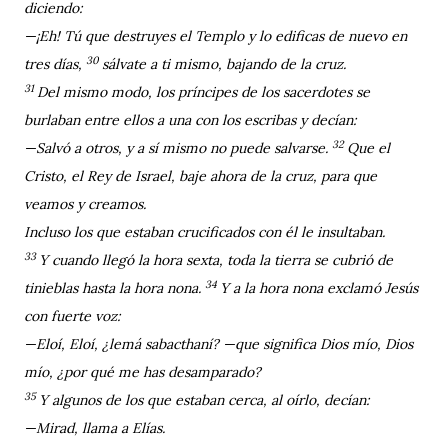
diciendo:
—¡Eh! Tú que destruyes el Templo y lo edificas de nuevo en
30
tres días,
sálvate a ti mismo, bajando de la cruz.
31
Del mismo modo, los príncipes de los sacerdotes se
burlaban entre ellos a una con los escribas y decían:
32
—Salvó a otros, y a sí mismo no puede salvarse.
Que el
Cristo, el Rey de Israel, baje ahora de la cruz, para que
veamos y creamos.
Incluso los que estaban crucificados con él le insultaban.
33
Y cuando llegó la hora sexta, toda la tierra se cubrió de
34
tinieblas hasta la hora nona.
Y a la hora nona exclamó Jesús
con fuerte voz:
—Eloí, Eloí, ¿lemá sabacthaní? —que significa Dios mío, Dios
mío, ¿por qué me has desamparado?
35
Y algunos de los que estaban cerca, al oírlo, decían:
—Mirad, llama a Elías.