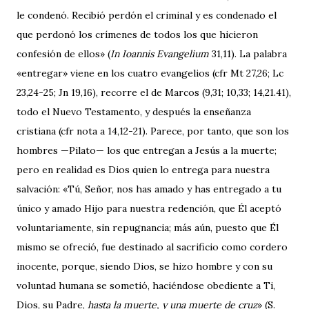
le condenó. Recibió perdón el criminal y es condenado el
que perdonó los crímenes de todos los que hicieron
confesión de ellos» (
In Ioannis Evangelium
31,11). La palabra
«entregar» viene en los cuatro evangelios (cfr Mt 27,26; Lc
23,24-25; Jn 19,16), recorre el de Marcos (9,31; 10,33; 14,21.41),
todo el Nuevo Testamento, y después la enseñanza
cristiana (cfr nota a 14,12-21). Parece, por tanto, que son los
hombres —Pilato— los que entregan a Jesús a la muerte;
pero en realidad es Dios quien lo entrega para nuestra
salvación: «Tú, Señor, nos has amado y has entregado a tu
único y amado Hijo para nuestra redención, que Él aceptó
voluntariamente, sin repugnancia; más aún, puesto que Él
mismo se ofreció, fue destinado al sacrificio como cordero
inocente, porque, siendo Dios, se hizo hombre y con su
voluntad humana se sometió, haciéndose obediente a Ti,
Dios, su Padre,
hasta la muerte, y una muerte de cruz
» (S.