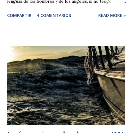
lenguas de los hombres y de los ángeles, si no tengo
caridad, sería como el bronce que resuena o un golpear de
COMPARTIR
4 COMENTARIOS
READ MORE »
platillos. 2 Y aunque tuviera el don de profecía y conociera
todos los misterios y toda la ciencia, y aunque tuviera tanta
fe como para trasladar montañas, si no tengo caridad, no
sería nada. 3 Y aunque repartiera todos mis bienes, y
entregara mi cuerpo para dejarme quemar, si no tengo
caridad, de nada me aprovecharía. 4 La caridad es paciente,
la caridad es amable; no es envidiosa, no obra con soberbia,
no se jacta, 5 no es ambiciosa, no busca lo suyo, no se irrita,
no toma en cuenta el mal, 6 no se alegra por la injusticia, se
complace en la verdad; 7 todo lo aguanta, todo lo cree, todo
lo espera, todo lo soporta. 8 La caridad n...