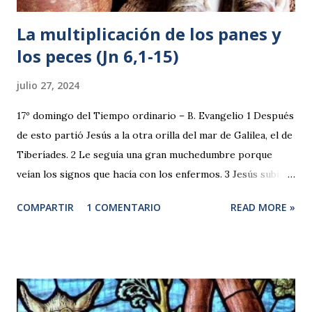
La multiplicación de los panes y
los peces (Jn 6,1-15)
julio 27, 2024
17º domingo del Tiempo ordinario – B. Evangelio 1 Después
de esto partió Jesús a la otra orilla del mar de Galilea, el de
Tiberíades. 2 Le seguía una gran muchedumbre porque
veían los signos que hacía con los enfermos. 3 Jesús subió
al monte y se sentó allí con sus discípulos. 4 Pronto iba a
COMPARTIR
1 COMENTARIO
READ MORE »
ser la Pascua, la fiesta de los judíos. 5 Jesús, al levantar la
mirada y ver que venía hacia él una gran muchedumbre, le
dijo a Felipe: —¿Dónde vamos a comprar pan para que
coman éstos? 6 —lo decía para probarle, pues él sabía lo
que iba a hacer. 7 Felipe le respondió: —Doscientos
denarios de pan no bastan ni para que cada uno coma un