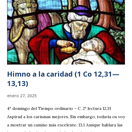
poco. 8 Uno de sus discípulos, Andrés, el hermano de
Simón Pedro, le dijo: 9 —Aquí hay un muchacho que tiene
cinco panes de cebada y do...
Himno a la caridad (1 Co 12,31—
13,13)
enero 27, 2025
4º domingo del Tiempo ordinario – C. 2ª lectura 12,31
Aspirad a los carismas mejores. Sin embargo, todavía os voy
a mostrar un camino más excelente. 13,1 Aunque hablara las