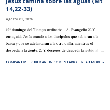
Jesús camina sobre las aguas (Mt
14,22-33)
agosto 03, 2026
19º domingo del Tiempo ordinario – A . Evangelio 22 Y
enseguida Jesús mandó a los discípulos que subieran a la
barca y que se adelantaran a la otra orilla, mientras él
despedía a la gente. 23 Y, después de despedirla, subió al
monte a orar a solas. Cuando se hizo de noche seguía él
COMPARTIR
PUBLICAR UN COMENTARIO
READ MORE »
solo allí. 24 Mientras tanto, la barca ya se había alejado de
tierra muchos estadios, sacudida por las olas, porque el
viento le era contrario. 25 En la cuarta vigilia de la noche
vino hacia ellos caminando sobre el mar. 26 Cuando le
vieron los discípulos andando sobre el mar, se asustaron y
dijeron: —¡Es un fantasma! —y llenos de miedo empezaron a
gritar. 27 Pero al instante Jesús les habló: —Tened