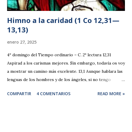
Himno a la caridad (1 Co 12,31—
13,13)
enero 27, 2025
4º domingo del Tiempo ordinario – C. 2ª lectura 12,31
Aspirad a los carismas mejores. Sin embargo, todavía os voy
a mostrar un camino más excelente. 13,1 Aunque hablara las
lenguas de los hombres y de los ángeles, si no tengo
caridad, sería como el bronce que resuena o un golpear de
COMPARTIR
4 COMENTARIOS
READ MORE »
platillos. 2 Y aunque tuviera el don de profecía y conociera
todos los misterios y toda la ciencia, y aunque tuviera tanta
fe como para trasladar montañas, si no tengo caridad, no
sería nada. 3 Y aunque repartiera todos mis bienes, y
entregara mi cuerpo para dejarme quemar, si no tengo