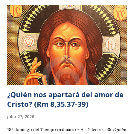
coman éstos? 6 —lo decía para probarle, pues él sabía lo
que iba a hacer. 7 Felipe le respondió: —Doscientos
denarios de pan no bastan ni para que cada uno coma un
poco. 8 Uno de sus discípulos, Andrés, el hermano de
Simón Pedro, le dijo: 9 —Aquí hay un muchacho que tiene
cinco panes de cebada y do...
¿Quién nos apartará del amor de
Cristo? (Rm 8,35.37-39)
julio 27, 2026
18º domingo del Tiempo ordinario – A . 2ª lectura 35 ¿Quién