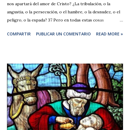
nos apartará del amor de Cristo? ¿La tribulación, o la
angustia, o la persecución, o el hambre, o la desnudez, o el
peligro, o la espada? 37 Pero en todas estas cosas
vencemos con creces gracias a aquel que nos amó. 38
COMPARTIR
PUBLICAR UN COMENTARIO
READ MORE »
Porque estoy convencido de que ni la muerte, ni la vida, ni
los ángeles, ni los principados, ni las cosas presentes, ni las
futuras, ni las potestades, 39 ni la altura, ni la profundidad,
ni cualquier otra criatura podrá separarnos del amor de
Dios, que está en Cristo Jesús, Señor nuestro. Comentario
a Romanos 8,35-37 Estos versículos son como una
recapitulación de lo expuesto en todo el capítulo. Expresan
una de las declaraciones más elocuentes de Pablo: la fuerza
omnipotente de Aquel que ama a la criatura humana, hasta
el punto de entregar a la muerte a su propio Hijo Unig...