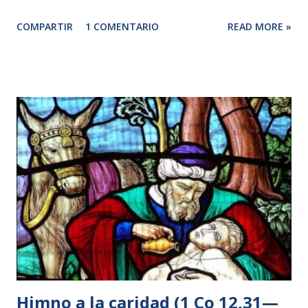
al monte y se sentó allí con sus discípulos. 4 Pronto iba a
COMPARTIR
1 COMENTARIO
READ MORE »
ser la Pascua, la fiesta de los judíos. 5 Jesús, al levantar la
mirada y ver que venía hacia él una gran muchedumbre, le
dijo a Felipe: —¿Dónde vamos a comprar pan para que
coman éstos? 6 —lo decía para probarle, pues él sabía lo
que iba a hacer. 7 Felipe le respondió: —Doscientos
denarios de pan no bastan ni para que cada uno coma un
poco. 8 Uno de sus discípulos, Andrés, el hermano de
Simón Pedro, le dijo: 9 —Aquí hay un muchacho que tiene
cinco panes de cebada y do...
Himno a la caridad (1 Co 12,31—