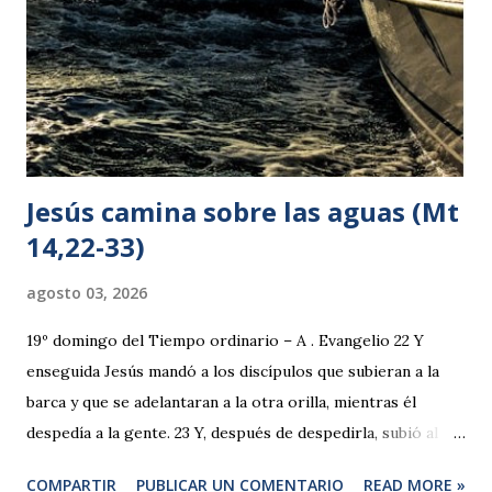
no toma en cuenta el mal, 6 no se alegra por la injusticia, se
complace en la verdad; 7 todo lo aguanta, todo lo cree, todo
lo espera, todo lo soporta. 8 La caridad n...
Jesús camina sobre las aguas (Mt
14,22-33)
agosto 03, 2026
19º domingo del Tiempo ordinario – A . Evangelio 22 Y
enseguida Jesús mandó a los discípulos que subieran a la
barca y que se adelantaran a la otra orilla, mientras él
despedía a la gente. 23 Y, después de despedirla, subió al
monte a orar a solas. Cuando se hizo de noche seguía él
COMPARTIR
PUBLICAR UN COMENTARIO
READ MORE »