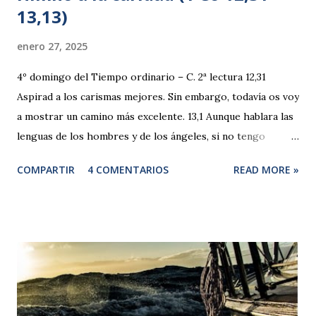
13,13)
enero 27, 2025
4º domingo del Tiempo ordinario – C. 2ª lectura 12,31
Aspirad a los carismas mejores. Sin embargo, todavía os voy
a mostrar un camino más excelente. 13,1 Aunque hablara las
lenguas de los hombres y de los ángeles, si no tengo
caridad, sería como el bronce que resuena o un golpear de
COMPARTIR
4 COMENTARIOS
READ MORE »
platillos. 2 Y aunque tuviera el don de profecía y conociera
todos los misterios y toda la ciencia, y aunque tuviera tanta
fe como para trasladar montañas, si no tengo caridad, no
sería nada. 3 Y aunque repartiera todos mis bienes, y
entregara mi cuerpo para dejarme quemar, si no tengo
caridad, de nada me aprovecharía. 4 La caridad es paciente,
la caridad es amable; no es envidiosa, no obra con soberbia,
no se jacta, 5 no es ambiciosa, no busca lo suyo, no se irrita,