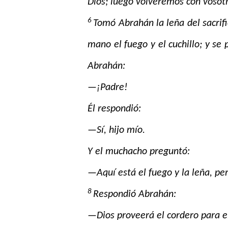
Dios; luego volveremos con vosotr
6
Tomó Abrahán la leña del sacrific
mano el fuego y el cuchillo; y se
Abrahán:
—¡Padre!
Él respondió:
—Sí, hijo mío.
Y el muchacho preguntó:
—Aquí está el fuego y la leña, per
8
Respondió Abrahán:
—Dios proveerá el cordero para el 