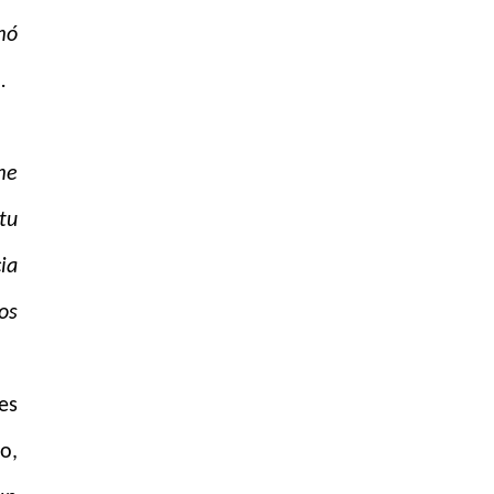
mó
.
me
tu
ia
os
es
o,