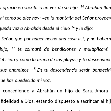
14
ofreció en sacrificio en vez de su hijo.
Abrahán lla
tal como se dice hoy: «en la montaña del Señor provee»
16
egunda vez a Abrahán desde el cielo
y le dijo:
 Señor, que por haber hecho una cosa así, y no haber
17
hijo,
te colmaré de bendiciones y multiplicaré 
el cielo y como la arena de las playas; y tu descendenc
18
 sus enemigos.
En tu descendencia serán bendecid
rque has obedecido mi voz.
a concediendo a Abrahán un hijo de Sara. Ahora 
delidad a Dios, estando dispuesto a sacrificar al hij