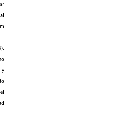
ar
al
Rm
).
mo
 y
do
(el
ad