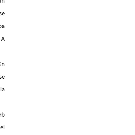
un
se
ba
 A
En
se
la
Hb
el