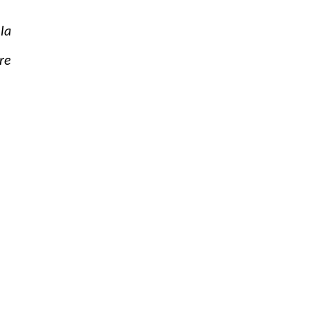
 la
re