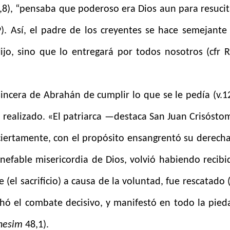
22,8), “pensaba que poderoso era Dios aun para resucit
). Así, el padre de los creyentes se hace semejante 
jo, sino que lo entregará por todos nosotros (cfr 
sincera de Abrahán de cumplir lo que se le pedía (v.12
a realizado. «El patriarca —destaca San Juan Crisósto
ciertamente, con el propósito ensangrentó su derecha
a inefable misericordia de Dios, volvió habiendo recibi
e (el sacrificio) a causa de la voluntad, fue rescatado 
chó el combate decisivo, y manifestó en todo la pied
nesim
48,1).