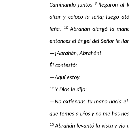
9
Caminando juntos
llegaron al 
altar y colocó la leña; luego at
10
leña.
Abrahán alargó la mano
entonces el ángel del Señor le lla
—¡Abrahán, Abrahán!
Él contestó:
—Aquí estoy.
12
Y Dios le dijo:
—No extiendas tu mano hacia el
que temes a Dios y no me has negad
13
Abrahán levantó la vista y vio