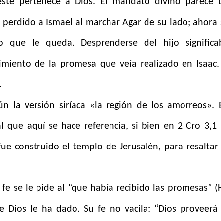
ste pertenece a Dios. El mandato divino parece 
 perdido a Ismael al marchar Agar de su lado; ahora 
o que le queda. Desprenderse del hijo significa
imiento de la promesa que veía realizado en Isaac.
.
ún la versión siríaca «la región de los amorreos». 
l que aquí se hace referencia, si bien en 2 Cro 3,1 
ue construido el templo de Jerusalén, para resaltar 
fe se le pide al “que había recibido las promesas” (
ue Dios le ha dado. Su fe no vacila: “Dios proveerá 