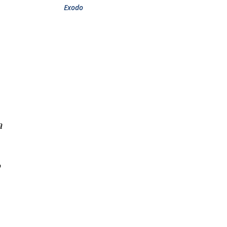
Exodo
a
o