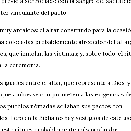
previo a ser rociado con la sangre del sacrificio
ter vinculante del pacto.
muy ar­caicos: el altar construido para la ocasi
telas colocadas probablemente alrededor del altar
es, que inmolan las víctimas; y, sobre todo, el ri
a la ceremonia.
es iguales entre el altar, que representa a Dios, y
car que ambos se comprometen a las exigencias d
 los pueblos nó­madas sellaban sus pactos con
os. Pero en la Biblia no hay vestigios de este us
de este rito es probablemente más profundo: