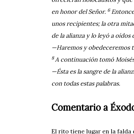
6
en honor del Señor.
Entonces
unos recipientes; la otra mitad
de la alianza y lo leyó a oídos
—Haremos y obedeceremos tod
8
A
continuación tomó Moisés l
—Ésta es la sangre de la alia
con todas estas palabras.
Comentario a Éxodo
El rito tiene lugar en la fald