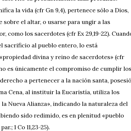
ifica la vida (cfr Gn 9,4), pertenece sólo a Dios,
obre el altar, o usarse para un­gir a las
r, como los sacerdotes (cfr Ex 29,19-22). Cuand
 sacrificio al pueblo entero, lo está
«propiedad divina y reino de sacerdotes» (cfr
o, no es únicamente el compromiso de cumplir lo
l derecho a pertenecer a la nación santa, posesi
ma Cena, al instituir la Eucaristía, utiliza los
la Nueva Alianza», indicando la naturaleza del
abiendo sido redimido, es en plenitud «pueblo
ar.; 1 Co 11,23-25).